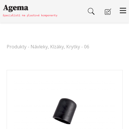
Produkty
-
Návleky, Klzáky, Krytky
- 06