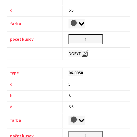
6,5
DOPYT
06-0050
5
8
6,5