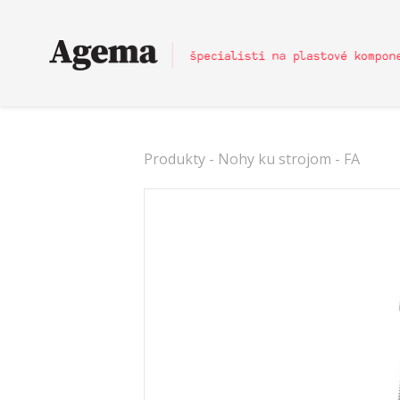
Produkty
-
Nohy ku strojom
- FA