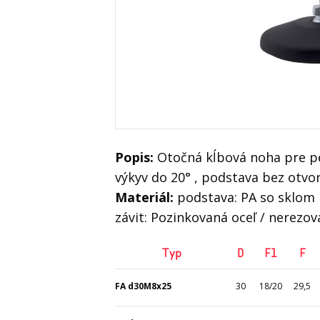
Popis:
Otočná kĺbová noha pre p
výkyv do 20° , podstava bez otv
Materiál:
podstava: PA so sklom
závit: Pozinkovaná oceľ / nerezov
Typ
D
F1
F
FA d30M8x25
30
18/20
29,5