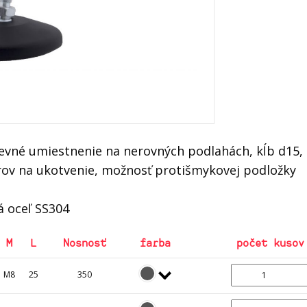
evné umiestnenie na nerovných podlahách, kĺb d15,
orov na ukotvenie, možnosť protišmykovej podložky
á oceľ SS304
M
L
Nosnosť
farba
počet kusov
M8
25
350