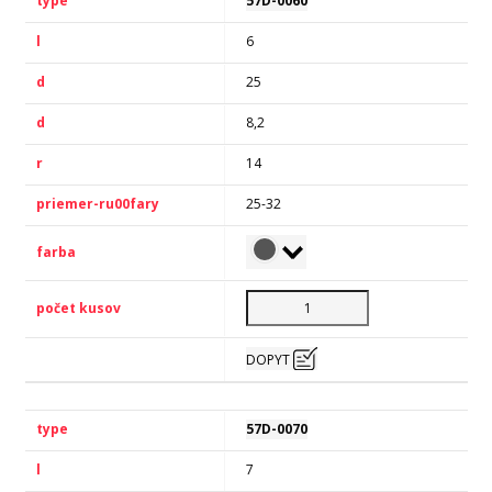
57D-0060
6
25
8,2
14
25-32
DOPYT
57D-0070
7