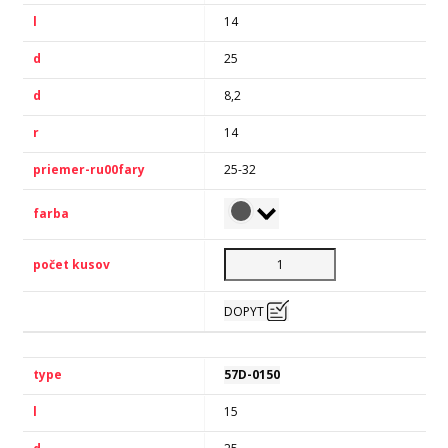
14
25
8,2
14
25-32
DOPYT
57D-0150
15