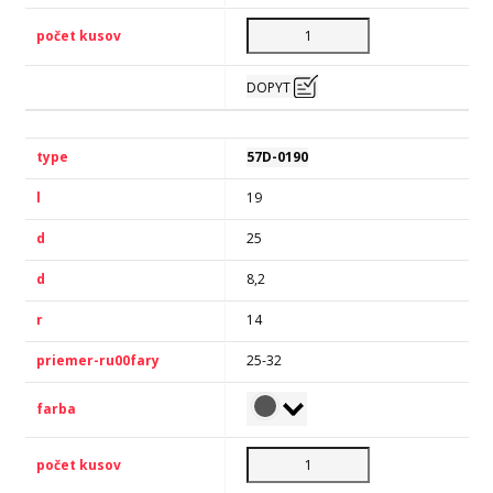
DOPYT
57D-0190
19
25
8,2
14
25-32