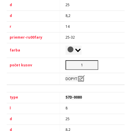
25
8,2
14
25-32
DOPYT
57D-0080
8
25
8,2