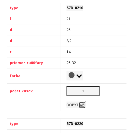
57D-0210
21
25
8,2
14
25-32
DOPYT
57D-0220