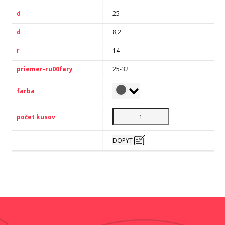
25
8,2
14
25-32
DOPYT