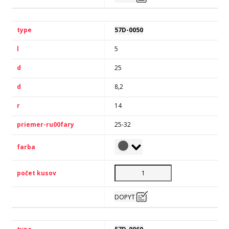
57D-0050
5
25
8,2
14
25-32
DOPYT