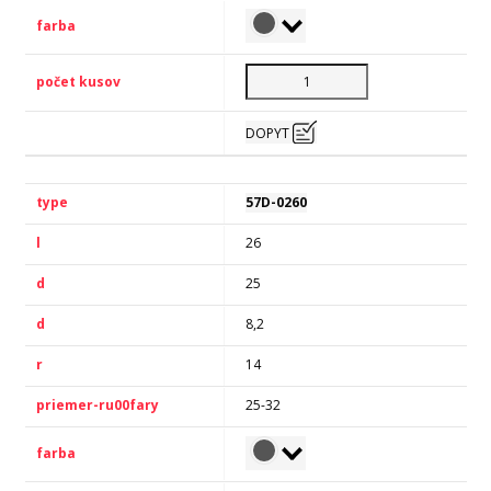
DOPYT
57D-0260
26
25
8,2
14
25-32