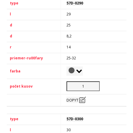
57D-0290
29
25
8,2
14
25-32
DOPYT
57D-0300
30