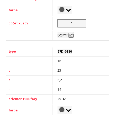
DOPYT
57D-0180
18
25
8,2
14
25-32