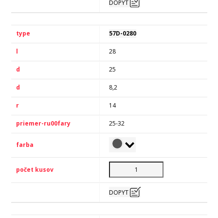
DOPYT
57D-0280
28
25
8,2
14
25-32
DOPYT