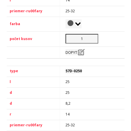
14
25-32
DOPYT
57D-0250
25
25
8,2
14
25-32