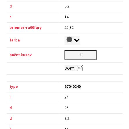
8,2
14
25-32
DOPYT
57D-0240
24
25
8,2