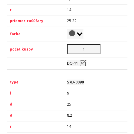
14
25-32
DOPYT
57D-0090
9
25
8,2
14