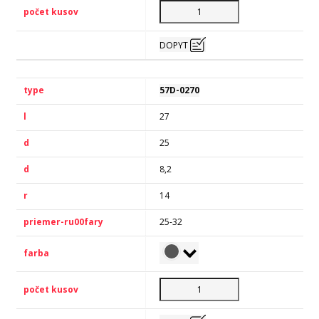
DOPYT
57D-0270
27
25
8,2
14
25-32