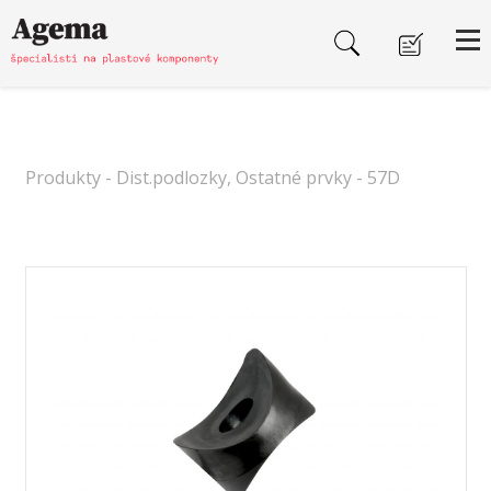
Produkty
-
Dist.podlozky, Ostatné prvky
- 57D