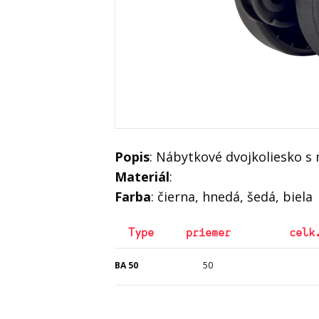
Popis
: Nábytkové dvojkoliesko 
Materiál
:
Farba
: čierna, hnedá, šedá, biela
Type
priemer
celk
BA 50
50