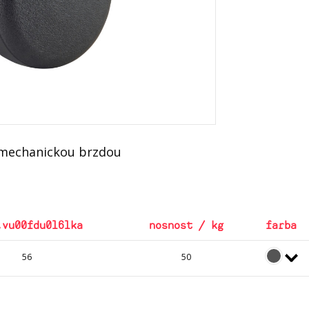
s mechanickou brzdou
.vu00fdu0161ka
nosnost / kg
farba
56
50