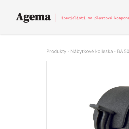
Produkty
-
Nábytkové kolieska
- BA 5