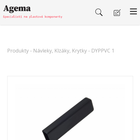
Produkty
-
Návleky, Klzáky, Krytky
- DYPPVC 1