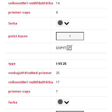
14
6
DOPYT
I-VS 25
25
17
7