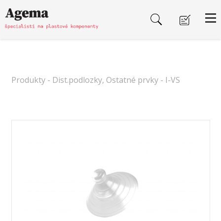
Produkty
-
Dist.podlozky, Ostatné prvky
- I-VS