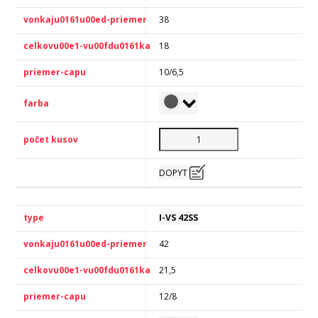
38
18
10/6,5
DOPYT
I-VS 42SS
42
21,5
12/8