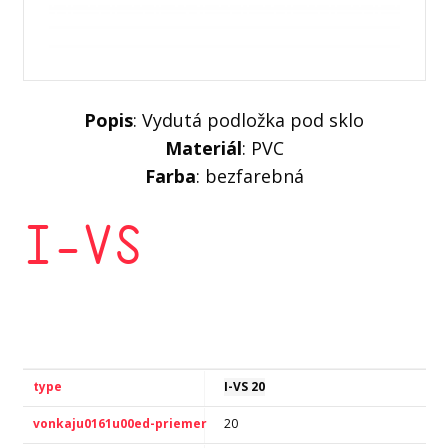
Popis
: Vydutá podložka pod sklo
Materiál
: PVC
Farba
: bezfarebná
I-VS
I-VS 20
20