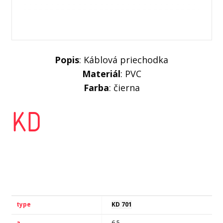
Popis
: Káblová priechodka
Materiál
: PVC
Farba
: čierna
KD
KD 701
6,5