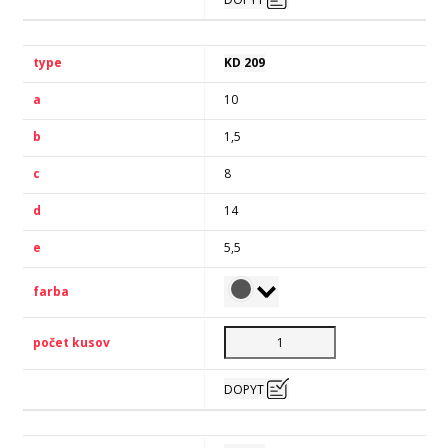
KD 209
10
1,5
8
14
5,5
DOPYT