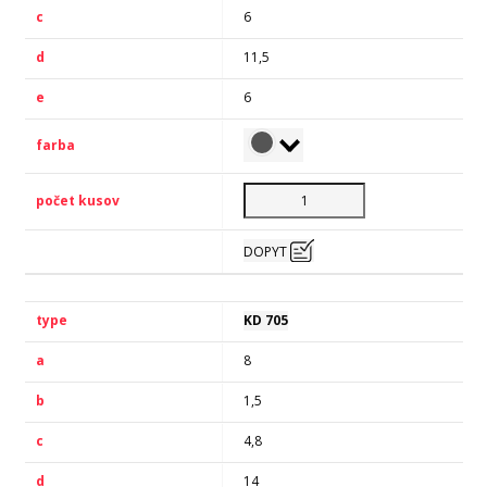
6
11,5
6
DOPYT
KD 705
8
1,5
4,8
14