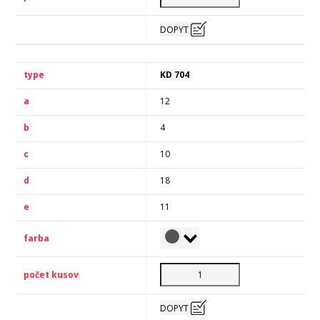
DOPYT
KD 704
12
4
10
18
11
DOPYT