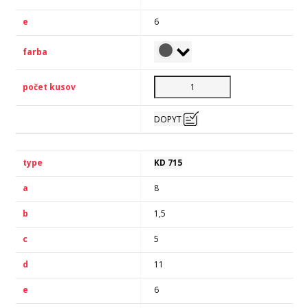
6
DOPYT
KD 715
8
1,5
5
11
6