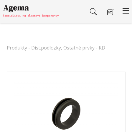
Produkty
-
Dist.podlozky, Ostatné prvky
- KD