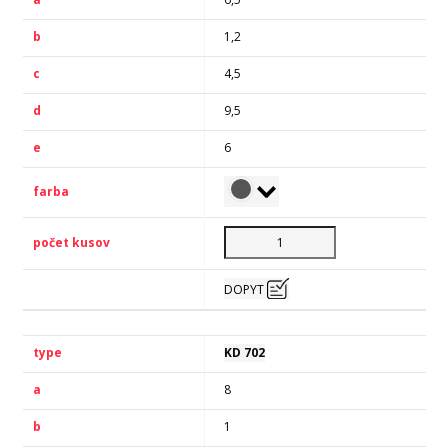
1,2
4,5
9,5
6
DOPYT
KD 702
8
1