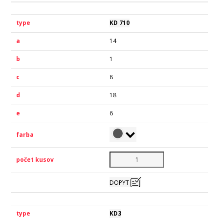
KD 710
14
1
8
18
6
DOPYT
KD3