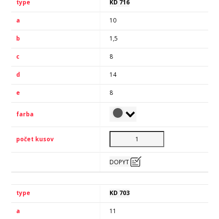
KD 716
10
1,5
8
14
8
DOPYT
KD 703
11