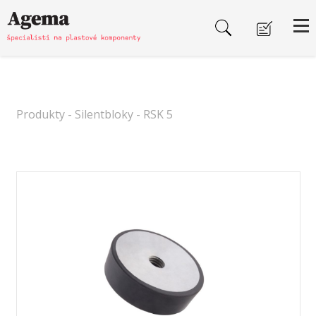
Produkty
-
Silentbloky
- RSK 5